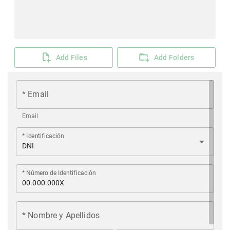
Add Files
Add Folders
* Email
Email
* Identificación
arrow_drop_down
DNI
* Número de Identificación
* Nombre y Apellidos